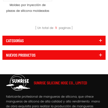
Moldeo por inyección de
piezas de silicona moldeadas
a medida
Un total de
1
paginas
CATEGORÍAS
NUEVOS PRODUCTOS
SUNRISE SILICONE HOSE CO., LIMITED
fabricante profesional de mangueras de silicona, que ofrece
mangueras de silicona de alta calidad y alto rendimiento. mano
de obra exquisita para realizar la producción de mangueras