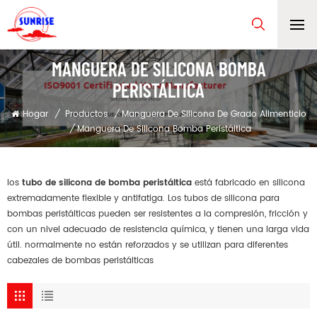
MANGUERA DE SILICONA BOMBA
PERISTÁLTICA
Hogar
/
Productos
/
Manguera De Silicona De Grado Alimenticio
/
Manguera De Silicona Bomba Peristáltica
los
tubo de silicona de bomba peristáltica
está fabricado en silicona
extremadamente flexible y antifatiga. Los tubos de silicona para
bombas peristálticas pueden ser resistentes a la compresión, fricción y
con un nivel adecuado de resistencia química, y tienen una larga vida
útil. normalmente no están reforzados y se utilizan para diferentes
cabezales de bombas peristálticas