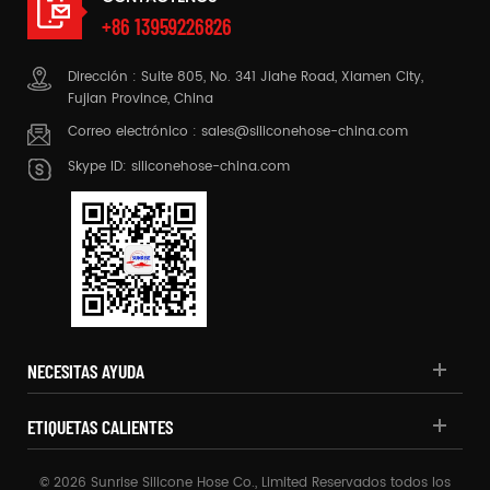
+86 13959226826
Dirección : Suite 805, No. 341 Jiahe Road, Xiamen City,
Fujian Province, China
Correo electrónico :
sales@siliconehose-china.com
Skype ID:
siliconehose-china.com
NECESITAS AYUDA
ETIQUETAS CALIENTES
© 2026 Sunrise Silicone Hose Co., Limited Reservados todos los