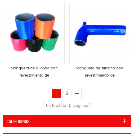
de silicona
en45545-2
Manguera de silicona con
Manguera de silicona con
revestimiento de
revestimiento de
fluorosilicona fmvq
fluorocarbono fkm
revestimiento de vitón de
1
2
caucho fluorado
Un total de
2
paginas
CATEGORÍAS