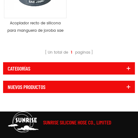
Acoplador recto de silicona
para manguera de joroba sae
j30 r7 resistente al
combustible
Un total de
1
paginas
CATEGORÍAS
NUEVOS PRODUCTOS
SUNRISE SILICONE HOSE CO., LIMITED