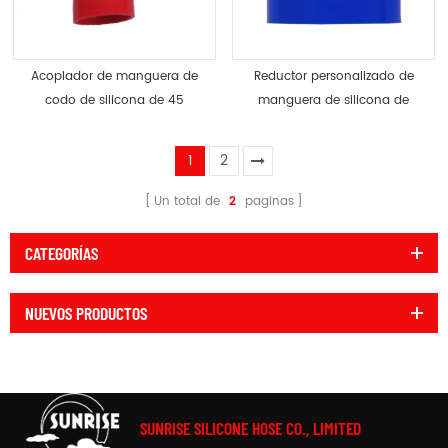
Acoplador de manguera de
Reductor personalizado de
codo de silicona de 45
manguera de silicona de
grados personalizado
reducción recta aceptable
aceptable
1
2
Un total de
2
paginas
CATEGORÍAS
NUEVOS PRODUCTOS
SUNRISE SILICONE HOSE CO., LIMITED