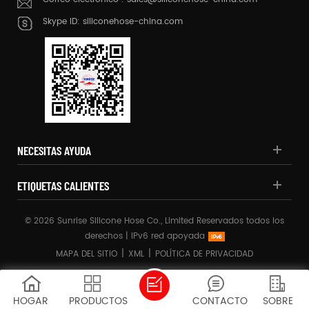
Skype ID:
siliconehose-china.com
NECESITAS AYUDA
ETIQUETAS CALIENTES
© 2026 Sunrise Silicone Hose Co., Limited Reservados todos los
derechos |
IPv6 red apoyada
|
|
MAPA DEL SITIO
XML
POLÍTICA DE PRIVACIDAD
HOGAR
PRODUCTOS
CONTACTO
SOBRE